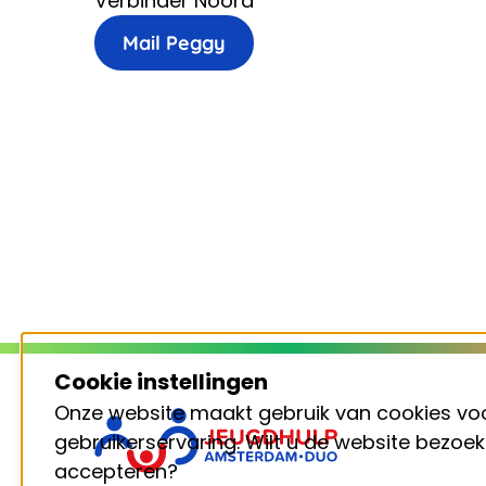
Verbinder Noord
Mail Peggy
Cookie instellingen
Onze website maakt gebruik van cookies vo
Footer
gebruikerservaring. Wilt u de website bezoe
accepteren?