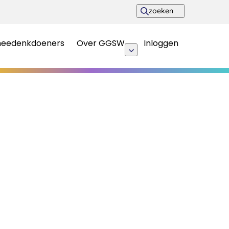
zoeken
meedenkdoeners
Over GGSW
Inloggen