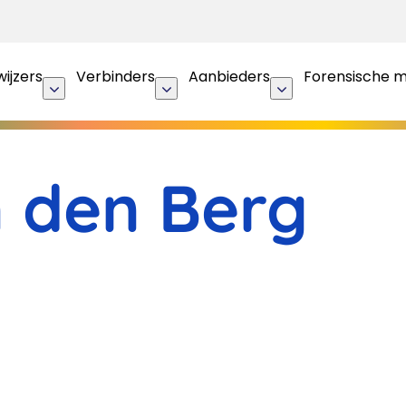
ijzers
Verbinders
Aanbieders
Forensische 
 den Berg