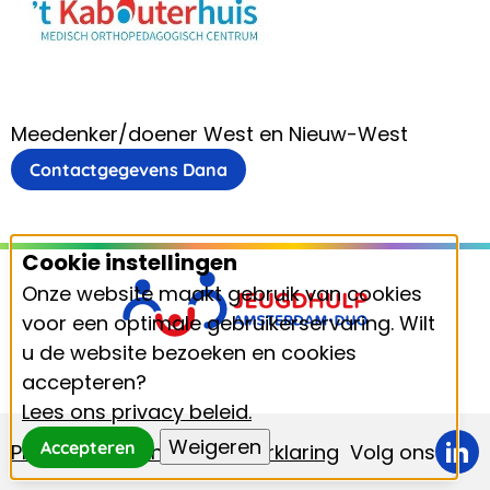
Meedenker/doener West en Nieuw-West
Contactgegevens Dana
Cookie instellingen
Footer
Onze website maakt gebruik van cookies
voor een optimale gebruikerservaring. Wilt
u de website bezoeken en cookies
accepteren?
Lees ons privacy beleid.
Weigeren
Accepteren
Privacyverklaring
Cookieverklaring
Volg ons