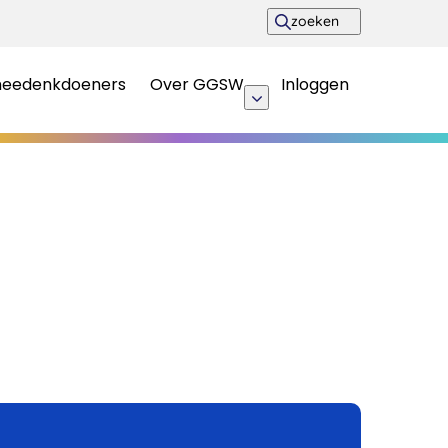
zoeken
meedenkdoeners
Over GGSW
Inloggen