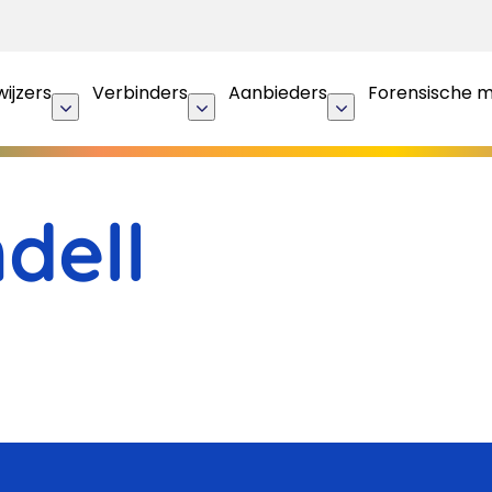
ijzers
Verbinders
Aanbieders
Forensische 
ndell