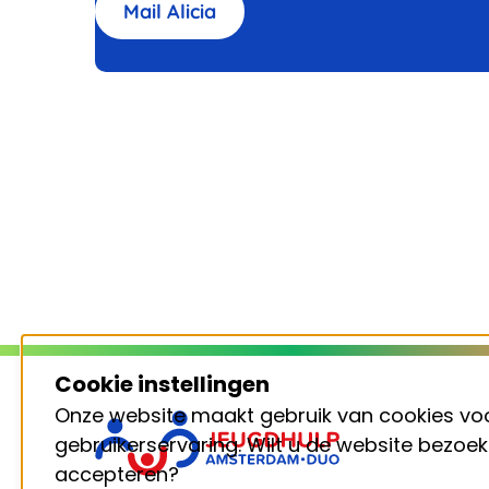
Mail Alicia
Cookie instellingen
Onze website maakt gebruik van cookies vo
Footer
gebruikerservaring. Wilt u de website bezoe
accepteren?